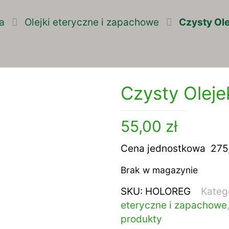
ła
Olejki eteryczne i zapachowe
Czysty Ole
Czysty Oleje
55,00
zł
Cena jednostkowa 275,0
Brak w magazynie
SKU:
HOLOREG
Katego
eteryczne i zapachowe
produkty