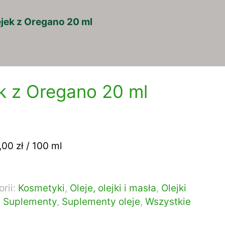
jek z Oregano 20 ml
k z Oregano 20 ml
0 zł / 100 ml
rii:
Kosmetyki
,
Oleje, olejki i masła
,
Olejki
,
Suplementy
,
Suplementy oleje
,
Wszystkie