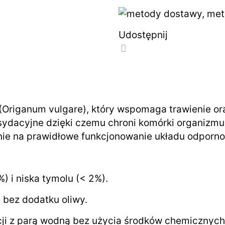
Udostępnij
no (Origanum vulgare), który wspomaga trawienie
sydacyjne dzięki czemu chroni komórki organizm
ie na prawidłowe funkcjonowanie układu odporn
) i niska tymolu (< 2%).
i bez dodatku oliwy.
acji z parą wodną bez użycia środków chemicznych