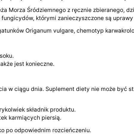
a Morza Śródziemnego z ręcznie zbieranego, dziko
fungicydów, którymi zanieczyszczone są uprawy
h gatunków Origanum vulgare, chemotyp karwakrol
 soku.
akże jest konieczne.
cia w ciągu dnia. Suplement diety nie może być s
ykolwiek składnik produktu.
tek karmiących piersią.
ko po odpowiednim rozcieńczeniu.