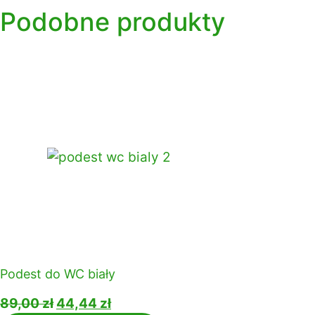
Podobne produkty
Podest do WC biały
89,00
zł
Pierwotna
44,44
zł
Aktualna