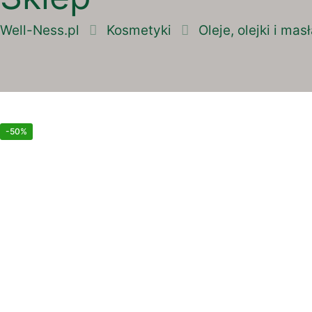
Well-Ness.pl
Kosmetyki
Oleje, olejki i mas
-50%