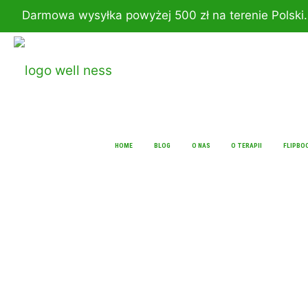
Darmowa wysyłka powyżej 500 zł na terenie Pols
HOME
BLOG
O NAS
O TERAPII
FLIPBO