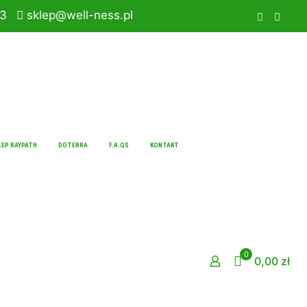
33
sklep@well-ness.pl
LEP RAYPATH
DOTERRA
F.A.QS
KONTAKT
0
0,00 zł